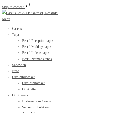
Skip to content
Spring
til
Menu
indhold
Caseus
Tapas
Bestil Reception tapas
Bestil Middags tapas
Bestil Luksus tapas
Bestil Natmads tapas
Sandwich
Brød
Oste biblioteket
Oste biblioteket
Opskrifter
Om Caseus
Historien om Caseus
Se rundt i butikken