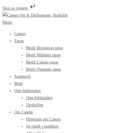
Skip to content
Spring
til
Menu
indhold
Caseus
Tapas
Bestil Reception tapas
Bestil Middags tapas
Bestil Luksus tapas
Bestil Natmads tapas
Sandwich
Brød
Oste biblioteket
Oste biblioteket
Opskrifter
Om Caseus
Historien om Caseus
Se rundt i butikken