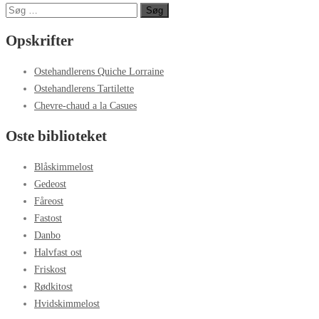
Søg
efter:
Opskrifter
Ostehandlerens Quiche Lorraine
Ostehandlerens Tartilette
Chevre-chaud a la Casues
Oste biblioteket
Blåskimmelost
Gedeost
Fåreost
Fastost
Danbo
Halvfast ost
Friskost
Rødkitost
Hvidskimmelost