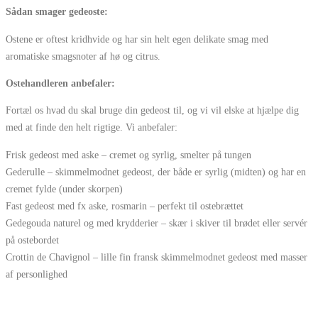
Sådan smager gedeoste:
Ostene er oftest kridhvide og har sin helt egen delikate smag med
aromatiske smagsnoter af hø og citrus.
Ostehandleren anbefaler:
Fortæl os hvad du skal bruge din gedeost til, og vi vil elske at hjælpe dig
med at finde den helt rigtige. Vi anbefaler:
Frisk gedeost med aske – cremet og syrlig, smelter på tungen
Gederulle – skimmelmodnet gedeost, der både er syrlig (midten) og har en
cremet fylde (under skorpen)
Fast gedeost med fx aske, rosmarin – perfekt til ostebrættet
Gedegouda naturel og med krydderier – skær i skiver til brødet eller servér
på ostebordet
Crottin de Chavignol – lille fin fransk skimmelmodnet gedeost med masser
af personlighed