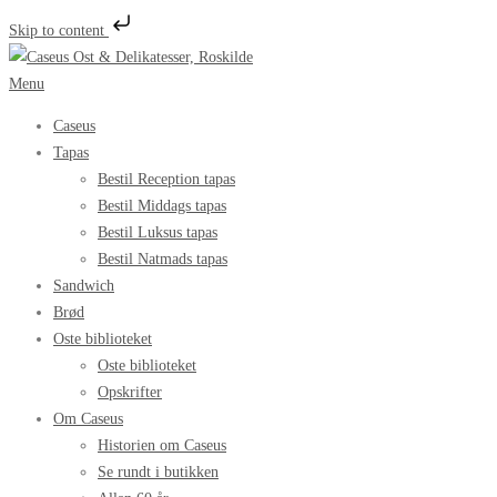
Skip to content
Spring
til
Menu
indhold
Caseus
Tapas
Bestil Reception tapas
Bestil Middags tapas
Bestil Luksus tapas
Bestil Natmads tapas
Sandwich
Brød
Oste biblioteket
Oste biblioteket
Opskrifter
Om Caseus
Historien om Caseus
Se rundt i butikken