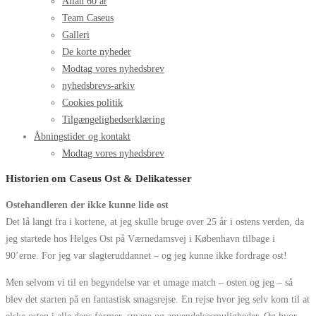
Allan 60 år
Team Caseus
Galleri
De korte nyheder
Modtag vores nyhedsbrev
nyhedsbrevs-arkiv
Cookies politik
Tilgængelighedserklæring
Åbningstider og kontakt
Modtag vores nyhedsbrev
Historien om Caseus Ost & Delikatesser
Ostehandleren der ikke kunne lide ost
Det lå langt fra i kortene, at jeg skulle bruge over 25 år i ostens verden, da
jeg startede hos Helges Ost på Værnedamsvej i København tilbage i
90’erne. For jeg var slagteruddannet – og jeg kunne ikke fordrage ost!
Men selvom vi til en begyndelse var et umage match – osten og jeg – så
blev det starten på en fantastisk smagsrejse. En rejse hvor jeg selv kom til at