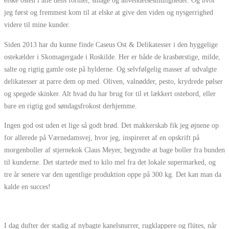
elske osten i alle dens former, smage og anvendelsesmuligheder. Og hvor
jeg først og fremmest kom til at elske at give den viden og nysgerrighed
videre til mine kunder.
Siden 2013 har du kunne finde Caseus Ost & Delikatesser i den hyggelige
ostekælder i Skomagergade i Roskilde. Her er både de krasbørstige, milde,
salte og rigtig gamle oste på hylderne. Og selvfølgelig masser af udvalgte
delikatesser at parre dem op med. Oliven, valnødder, pesto, krydrede pølser
og spegede skinker. Alt hvad du har brug for til et lækkert ostebord, eller
bare en rigtig god søndagsfrokost derhjemme.
Ingen god ost uden et lige så godt brød. Det makkerskab fik jeg øjnene op
for allerede på Værnedamsvej, hvor jeg, inspireret af en opskrift på
morgenboller af stjernekok Claus Meyer, begyndte at bage boller fra bunden
til kunderne. Det startede med to kilo mel fra det lokale supermarked, og
tre år senere var den ugentlige produktion oppe på 300 kg. Det kan man da
kalde en succes!
I dag dufter der stadig af nybagte kanelsnurrer, rugklappere og flütes, når