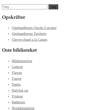
Søg
efter:
Opskrifter
Ostehandlerens Quiche Lorraine
Ostehandlerens Tartilette
Chevre-chaud a la Casues
Oste biblioteket
Blåskimmelost
Gedeost
Fåreost
Fastost
Danbo
Halvfast ost
Friskost
Rødkitost
Hvidskimmelost