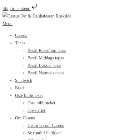
Skip to content
Spring
til
Menu
indhold
Caseus
Tapas
Bestil Reception tapas
Bestil Middags tapas
Bestil Luksus tapas
Bestil Natmads tapas
Sandwich
Brød
Oste biblioteket
Oste biblioteket
Opskrifter
Om Caseus
Historien om Caseus
Se rundt i butikken