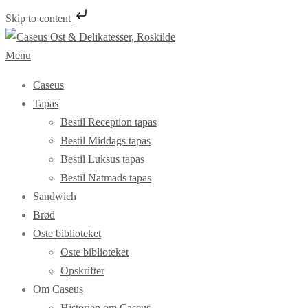
Skip to content
Spring
til
Menu
indhold
Caseus
Tapas
Bestil Reception tapas
Bestil Middags tapas
Bestil Luksus tapas
Bestil Natmads tapas
Sandwich
Brød
Oste biblioteket
Oste biblioteket
Opskrifter
Om Caseus
Historien om Caseus